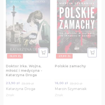
-16,09 ZŁ
-23,90 ZŁ
Doktor Irka. Wojna,
Polskie zamachy
miłość i medycyna -
Katarzyna Droga
23,90 zł
16,00 zł
39,99 zł
39,90 zł
Katarzyna Droga
Marcin Szymaniak
Znak
Znak