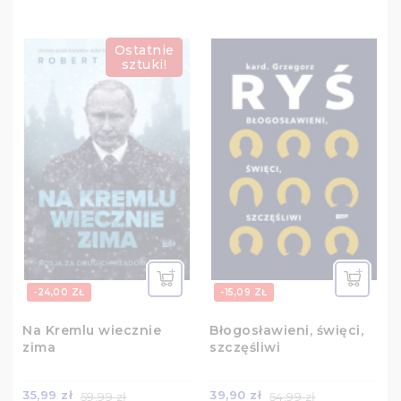
Ostatnie
sztuki!
-24,00 ZŁ
-15,09 ZŁ
Na Kremlu wiecznie
Błogosławieni, święci,
zima
szczęśliwi
35,99 zł
39,90 zł
59,99 zł
54,99 zł