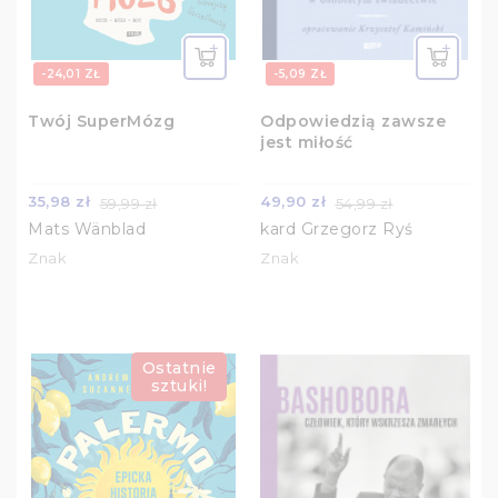
-24,01 ZŁ
-5,09 ZŁ
Twój SuperMózg
Odpowiedzią zawsze
jest miłość
35,98 zł
49,90 zł
59,99 zł
54,99 zł
Mats Wänblad
kard Grzegorz Ryś
Znak
Znak
Ostatnie
sztuki!