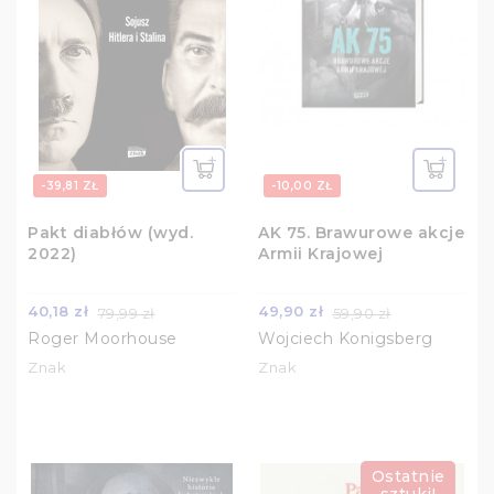
-39,81 ZŁ
-10,00 ZŁ
Pakt diabłów (wyd.
AK 75. Brawurowe akcje
2022)
Armii Krajowej
40,18 zł
49,90 zł
79,99 zł
59,90 zł
Roger Moorhouse
Wojciech Konigsberg
Znak
Znak
Ostatnie