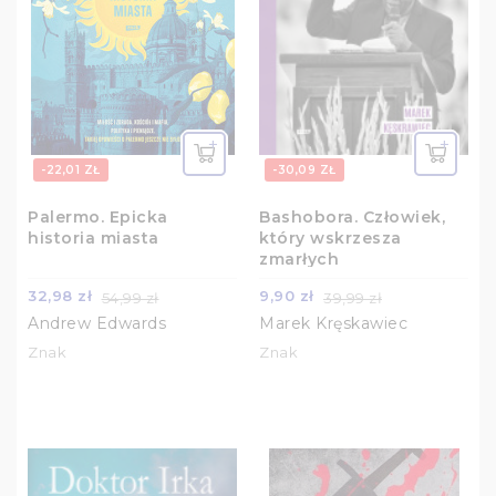
-22,01 ZŁ
-30,09 ZŁ
Palermo. Epicka
Bashobora. Człowiek,
historia miasta
który wskrzesza
zmarłych
32,98 zł
9,90 zł
54,99 zł
39,99 zł
Andrew Edwards
Marek Kręskawiec
Znak
Znak