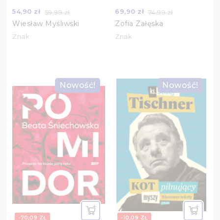
54,90 zł
69,90 zł
59,99 zł
74,99 zł
Wiesław Myśliwski
Zofia Załęska
Znak
Znak
Nowość!
Nowość!
-70,09 ZŁ
-10,09 ZŁ