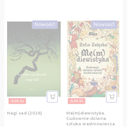
Nowość!
Nowość!
-5,09 ZŁ
-5,09 ZŁ
Nagi sad (2026)
Me(m)diewistyka.
Cudownie dziwna
sztuka średniowiecza