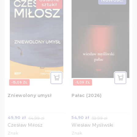
sztuki!
-15,09 ZŁ
-5,09 ZŁ
Zniewolony umysł
Pałac (2026)
49,90 zł
54,90 zł
64,99 zł
59,99 zł
Czesław Miłosz
Wiesław Myśliwski
Znak
Znak