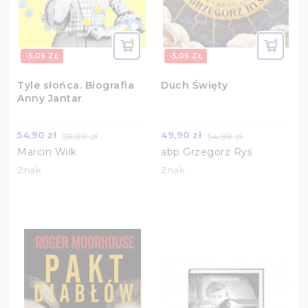
-5,09 ZŁ
-5,09 ZŁ
Tyle słońca. Biografia
Duch Święty
Anny Jantar
54,90 zł
49,90 zł
59,99 zł
54,99 zł
Marcin Wilk
abp Grzegorz Ryś
Znak
Znak