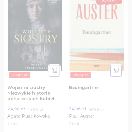
sztuki!
-20,00 ZŁ
-25,93 ZŁ
Wojenne siostry.
Baumgartner
Niezwykłe historie
bohaterskich kobiet
24,90 zł
34,06 zł
44,90 zł
59,99 zł
Agata Puścikowska
Paul Auster
Znak
Znak