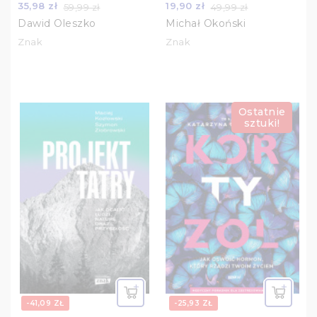
35,98 zł
19,90 zł
59,99 zł
49,99 zł
Dawid Oleszko
Michał Okoński
Znak
Znak
Ostatnie
sztuki!
-41,09 ZŁ
-25,93 ZŁ