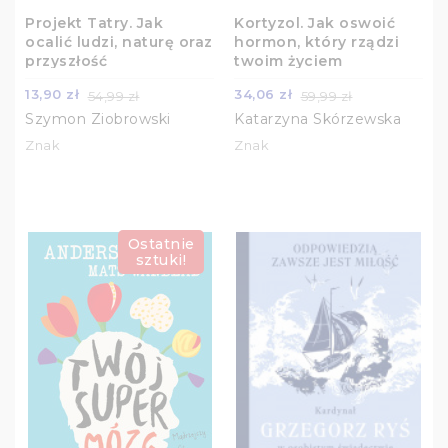
Projekt Tatry. Jak
Kortyzol. Jak oswoić
ocalić ludzi, naturę oraz
hormon, który rządzi
przyszłość
twoim życiem
13,90 zł
34,06 zł
54,99 zł
59,99 zł
Szymon Ziobrowski
Katarzyna Skórzewska
Znak
Znak
Ostatnie
sztuki!