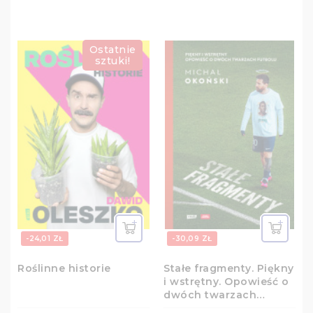
Ostatnie
sztuki!
-24,01 ZŁ
-30,09 ZŁ
Roślinne historie
Stałe fragmenty. Piękny
i wstrętny. Opowieść o
dwóch twarzach
futbolu