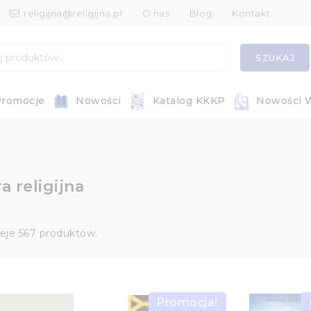
religijna@religijna.pl
O nas
Blog
Kontakt
SZUKAJ
romocje
Nowości
Katalog KKKP
Nowości 
a religijna
ieje 567 produktów.
Promocja!