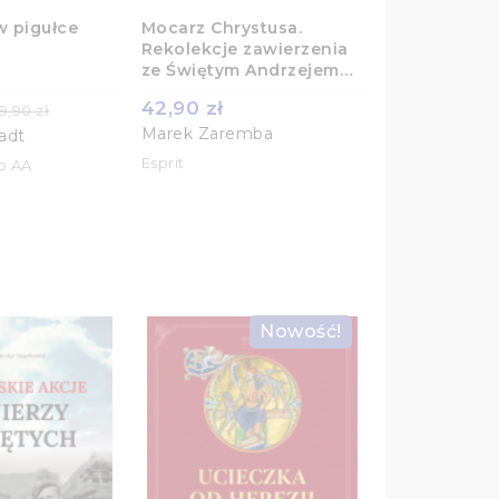
w pigułce
Mocarz Chrystusa.
Rekolekcje zawierzenia
ze Świętym Andrzejem
Bobolą
42,90 zł
9,90 zł
Marek Zaremba
adt
Esprit
o AA
Nowość!