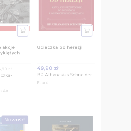
 akcje
Ucieczka od herezji
Wyklętych
49,90 zł
,90 zł
BP Athanasius Schneider
iczka-
Esprit
o AA
Nowość!