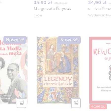
ł
34,90 zł
24,90 zł
39,90 zł
3
Małgorzata Forysiak
o. Livio Fan
Espe
Wydawnictw
Nowość!
Nowość!
-10,00 ZŁ