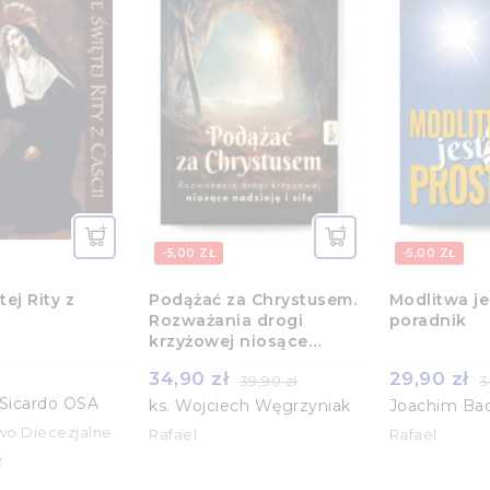
-5,00 ZŁ
-5,00 ZŁ
tej Rity z
Podążać za Chrystusem.
Modlitwa je
Rozważania drogi
poradnik
krzyżowej niosące
nadzieję i siłę
34,90 zł
29,90 zł
39,90 zł
3
 Sicardo OSA
ks. Wojciech Węgrzyniak
Joachim Ba
o Diecezjalne
Rafael
Rafael
z