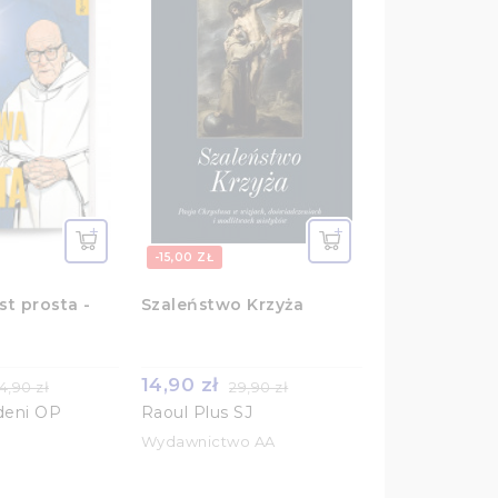
-15,00 ZŁ
st prosta -
Szaleństwo Krzyża
14,90 zł
4,90 zł
29,90 zł
deni OP
Raoul Plus SJ
Wydawnictwo AA