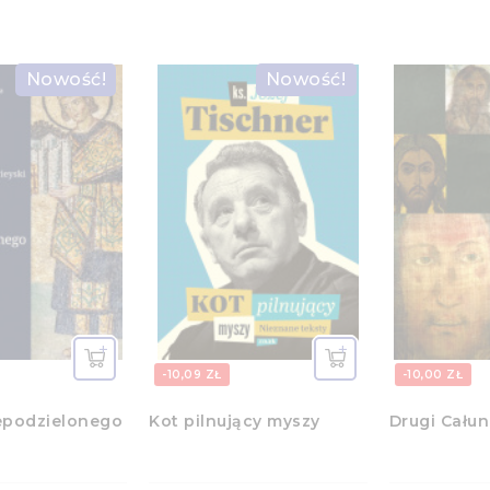
Nowość!
Nowość!
-10,09 ZŁ
-10,00 ZŁ
epodzielonego
Kot pilnujący myszy
Drugi Całun