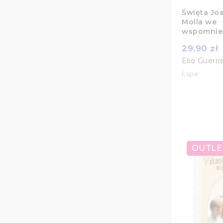
Święta Jo
Molla we
wspomnie
29,90 zł
Elio Guerri
Espe
OUTLE