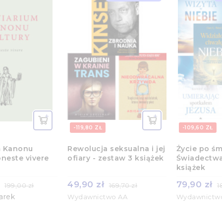
-119,80 ZŁ
-109,60 ZŁ
m Kanonu
Rewolucja seksualna i jej
Życie po śm
oneste vivere
ofiary - zestaw 3 książek
Świadectwa
książek
ł
49,90 zł
79,90 zł
199,00 zł
169,70 zł
1
arek
Wydawnictwo AA
Wydawnictw