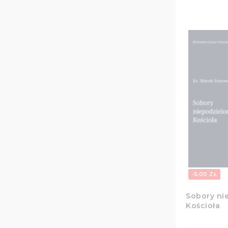
-5,00 ZŁ
Sobory ni
Kościoła