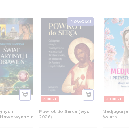
Nowość!
-5,00 ZŁ
-10,00 ZŁ
yjnych
Powrót do Serca (wyd.
Medjugorje 
 Nowe wydanie
2026)
świata