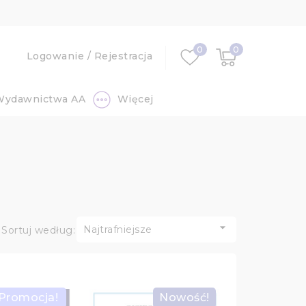
0
0
Logowanie
/
Rejestracja
Wydawnictwa AA
Więcej

Najtrafniejsze
Sortuj według:
Promocja!
Nowość!