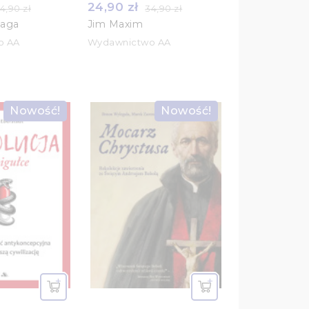
24,90 zł
4,90 zł
34,90 zł
zaga
Jim Maxim
o AA
Wydawnictwo AA
Nowość!
Nowość!