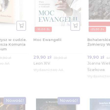
-10,00 ZŁ
-25,00 ZŁ
ysz w cudzie.
Moc Ewangelii
Bohaterskie
wsza Komunia
Żołnierzy 
lbum
29,90 zł
19,90 zł
9,90 zł
39,90 zł
44
Leon XIV
Joanna Wiel
wo AA
Szarkowa
Wydawnictwo AA
Wydawnictw
Nowość!
Nowość!