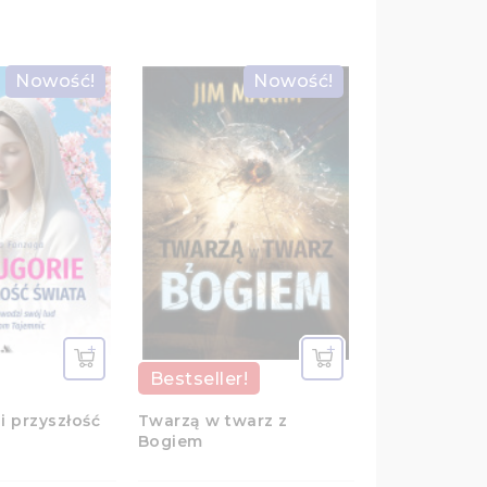
Nowość!
Nowość!
-10,00 ZŁ
Bestseller!
i przyszłość
Twarzą w twarz z
Bogiem