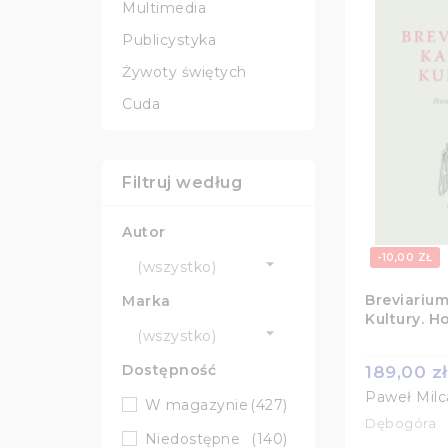
Multimedia
Publicystyka
Żywoty świętych
Cuda
Filtruj według
Autor
-10,00 ZŁ

(wszystko)
Breviariu
Marka
Kultury. H

(wszystko)
Dostępność
189,00 z
Paweł Milc
W magazynie
(427)
Dębogóra
Niedostępne
(140)