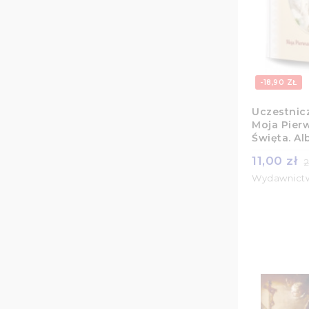
-18,90 ZŁ
Uczestnicz
Moja Pier
Święta. A
11,00 zł
2
Wydawnict