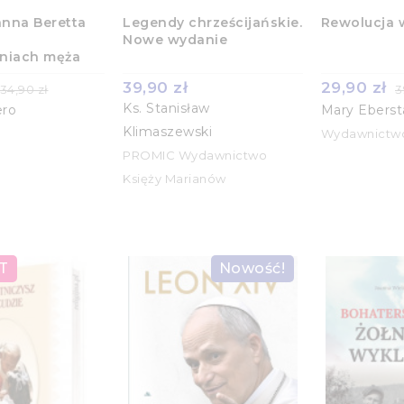
anna Beretta
Legendy chrześcijańskie.
Rewolucja 
Nowe wydanie
niach męża
39,90 zł
29,90 zł
34,90 zł
3
Ks. Stanisław
ero
Mary Eberst
Klimaszewski
Wydawnictw
PROMIC Wydawnictwo
Księży Marianów
T
Nowość!