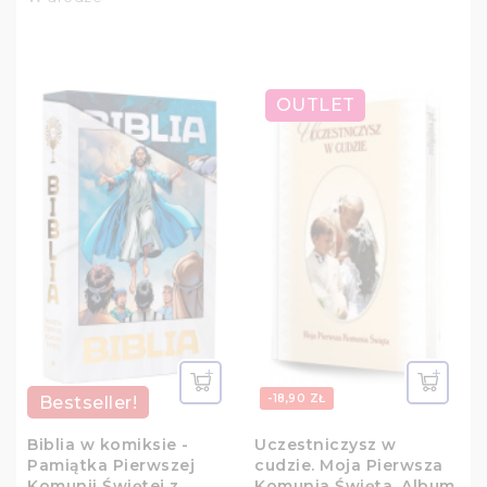
OUTLET
-50,00 ZŁ
-18,90 ZŁ
Bestseller!
Biblia w komiksie -
Uczestniczysz w
Pamiątka Pierwszej
cudzie. Moja Pierwsza
Komunii Świętej z
Komunia Święta. Album