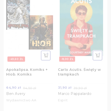
-49,60 ZŁ
-8,00 ZŁ
Apokalipsa. Komiks +
Carlo Acutis. Święty w
Hiob. Komiks
trampkach
64,90 zł
31,90 zł
114,50 zł
39,90 zł
Ben Avery
Marco Pappalardo
Wydawnictwo AA
Esprit