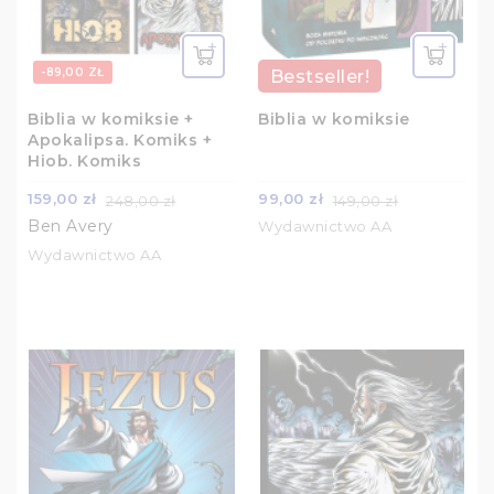
-89,00 ZŁ
-50,00 ZŁ
Bestseller!
Biblia w komiksie +
Biblia w komiksie
Apokalipsa. Komiks +
Hiob. Komiks
159,00 zł
99,00 zł
248,00 zł
149,00 zł
Ben Avery
Wydawnictwo AA
Wydawnictwo AA