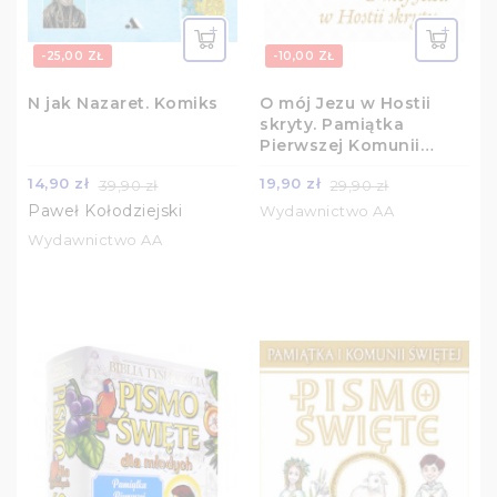
-25,00 ZŁ
-10,00 ZŁ
N jak Nazaret. Komiks
O mój Jezu w Hostii
skryty. Pamiątka
Pierwszej Komunii
Świętej
14,90 zł
19,90 zł
39,90 zł
29,90 zł
Paweł Kołodziejski
Wydawnictwo AA
Wydawnictwo AA