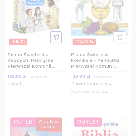
-9,10 ZŁ
-120,00 ZŁ
Pismo Święte dla
Pismo Święte w
młodych. Pamiątka
komiksie - Pamiątka
Pierwszej Komunii
Pierwszej Komunii
Świętej
Świętej
139,90 zł
139,00 zł
149,00 zł
259,00 zł
Paweł Kołodziejski
Rafael
Wydawnictwo AA
OUTLET
Ostatnie
OUTLET
sztuki!