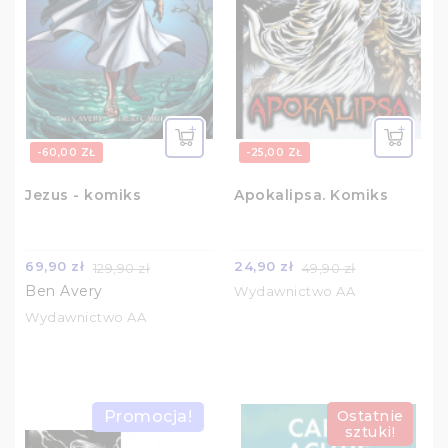
-60,00 ZŁ
-25,00 ZŁ
Jezus - komiks
Apokalipsa. Komiks
69,90 zł
24,90 zł
129,90 zł
49,90 zł
Ben Avery
Wydawnictwo AA
Wydawnictwo AA
Promocja!
Ostatnie
sztuki!