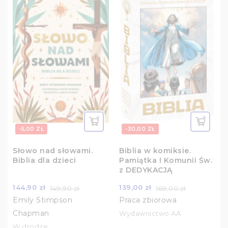
-5,00 ZŁ
-30,00 ZŁ
Słowo nad słowami.
Biblia w komiksie.
Biblia dla dzieci
Pamiątka I Komunii Św.
z DEDYKACJĄ
144,90 zł
139,00 zł
149,90 zł
169,00 zł
Emily Stimpson
Praca zbiorowa
Chapman
Wydawnictwo AA
W drodze