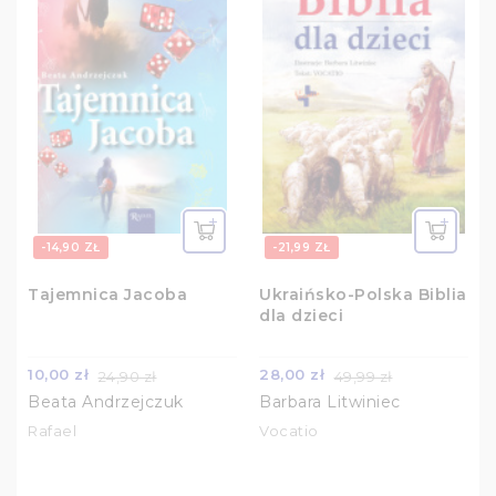
-14,90 ZŁ
-21,99 ZŁ
Tajemnica Jacoba
Ukraińsko-Polska Biblia
dla dzieci
10,00 zł
28,00 zł
24,90 zł
49,99 zł
Beata Andrzejczuk
Barbara Litwiniec
Rafael
Vocatio