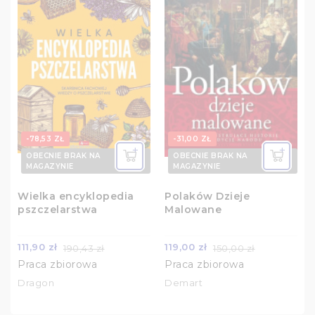
-78,53 ZŁ
-31,00 ZŁ
OBECNIE BRAK NA
OBECNIE BRAK NA
MAGAZYNIE
MAGAZYNIE
Wielka encyklopedia
Polaków Dzieje
pszczelarstwa
Malowane
111,90 zł
119,00 zł
190,43 zł
150,00 zł
Praca zbiorowa
Praca zbiorowa
Dragon
Demart