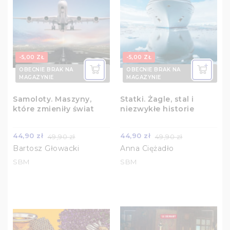
-5,00 ZŁ
-5,00 ZŁ
OBECNIE BRAK NA
OBECNIE BRAK NA
MAGAZYNIE
MAGAZYNIE
Samoloty. Maszyny,
Statki. Żagle, stal i
które zmieniły świat
niezwykłe historie
44,90 zł
44,90 zł
49,90 zł
49,90 zł
Bartosz Głowacki
Anna Ciężadło
SBM
SBM