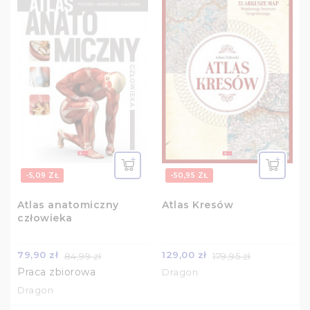
-5,09 ZŁ
-50,95 ZŁ
Atlas anatomiczny
Atlas Kresów
człowieka
79,90 zł
129,00 zł
84,99 zł
179,95 zł
Praca zbiorowa
Dragon
Dragon