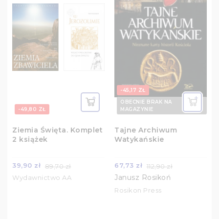
-45,17 ZŁ
OBECNIE BRAK NA
-49,80 ZŁ
MAGAZYNIE
Ziemia Święta. Komplet
Tajne Archiwum
2 książek
Watykańskie
39,90 zł
67,73 zł
89,70 zł
112,90 zł
Janusz Rosikoń
Wydawnictwo AA
Rosikon Press