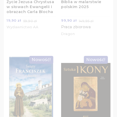
Życie Jezusa Chrystusa
Biblia w malarstwie
w słowach Ewangelii i
polskim 2025
obrazach Carla Blocha
19,90 zł
99,90 zł
59,90 zł
149,95 zł
Praca zbiorowa
Wydawnictwo AA
Dragon
Nowość!
Nowość!