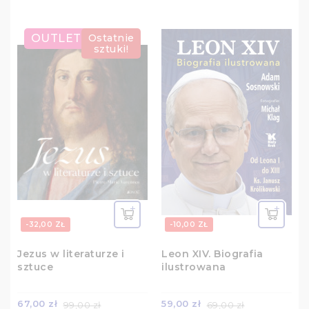
OUTLET
Ostatnie
sztuki!
-32,00 ZŁ
-10,00 ZŁ
Jezus w literaturze i
Leon XIV. Biografia
sztuce
ilustrowana
67,00 zł
59,00 zł
99,00 zł
69,00 zł