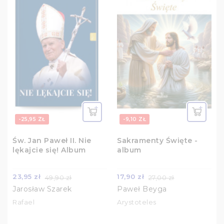
-25,95 ZŁ
-9,10 ZŁ
Św. Jan Paweł II. Nie
Sakramenty Święte -
lękajcie się! Album
album
23,95 zł
17,90 zł
49,90 zł
27,00 zł
Jarosław Szarek
Paweł Beyga
Rafael
Arystoteles