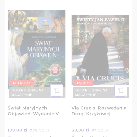
-130,00 ZŁ
-12,10 ZŁ
OBECNIE BRAK NA
OBECNIE BRAK NA
MAGAZYNIE
MAGAZYNIE
Świat Maryjnych
Via Crucis. Rozważania
Objawień. Wydanie V
Drogi Krzyżowej
199,00 zł
39,90 zł
329,00 zł
52,00 zł