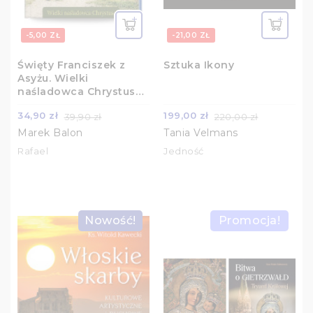
-5,00 ZŁ
-21,00 ZŁ
Święty Franciszek z
Sztuka Ikony
Asyżu. Wielki
naśladowca Chrystusa
(album)
34,90 zł
199,00 zł
39,90 zł
220,00 zł
Marek Balon
Tania Velmans
Rafael
Jedność
Nowość!
Promocja!