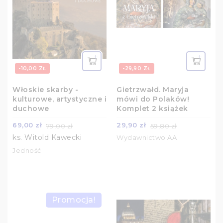
-10,00 ZŁ
-29,90 ZŁ
Włoskie skarby -
Gietrzwałd. Maryja
kulturowe, artystyczne i
mówi do Polaków!
duchowe
Komplet 2 książek
69,00 zł
29,90 zł
79,00 zł
59,80 zł
ks. Witold Kawecki
Wydawnictwo AA
Jedność
Promocja!