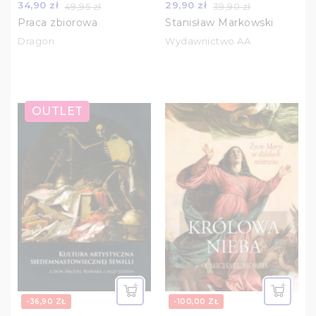
34,90 zł
29,90 zł
49,95 zł
39,90 zł
Praca zbiorowa
Stanisław Markowski
Dragon
Wydawnictwo AA
OUTLET
-36,90 ZŁ
-100,00 ZŁ