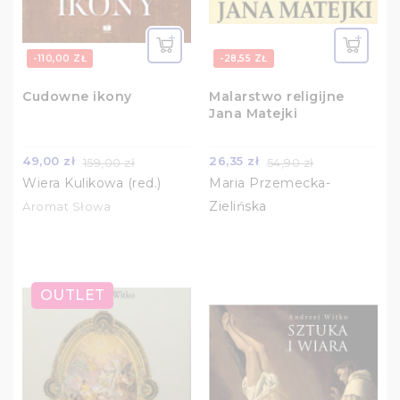
-110,00 ZŁ
-28,55 ZŁ
Cudowne ikony
Malarstwo religijne
Jana Matejki
49,00 zł
26,35 zł
159,00 zł
54,90 zł
Wiera Kulikowa (red.)
Maria Przemecka-
Zielińska
Aromat Słowa
OUTLET