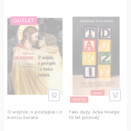
OUTLET
-9,60 ZŁ
O wojnie, o postępie i o
Taki duży. Arka Noego
końcu świata
10 lat później