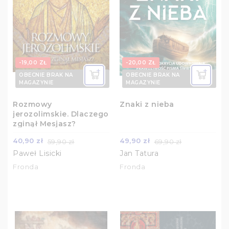
-19,00 ZŁ
-20,00 ZŁ
OBECNIE BRAK NA
OBECNIE BRAK NA
MAGAZYNIE
MAGAZYNIE
Rozmowy
Znaki z nieba
jerozolimskie. Dlaczego
zginął Mesjasz?
40,90 zł
49,90 zł
59,90 zł
69,90 zł
Paweł Lisicki
Jan Tatura
Fronda
Fronda