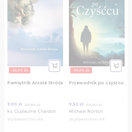
-20,00 ZŁ
-30,00 ZŁ
Pamiętnik Anioła Stróża
Przewodnik po czyśćcu
9,90 zł
9,90 zł
29,90 zł
39,90 zł
ks. Guillaume Chardon
Michael Norton
Wydawnictwo AA
Wydawnictwo AA