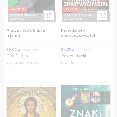
-40,00 ZŁ
-25,55 ZŁ
OBECNIE BRAK NA
OBECNIE BRAK NA
MAGAZYNIE
MAGAZYNIE
Prawdziwe oblicze
Prawdziwie
islamu
zmartwychwstał
59,00 zł
34,35 zł
99,00 zł
59,90 zł
Guy Pages
Paweł Lisicki
Wydawnictwo AA
Fronda