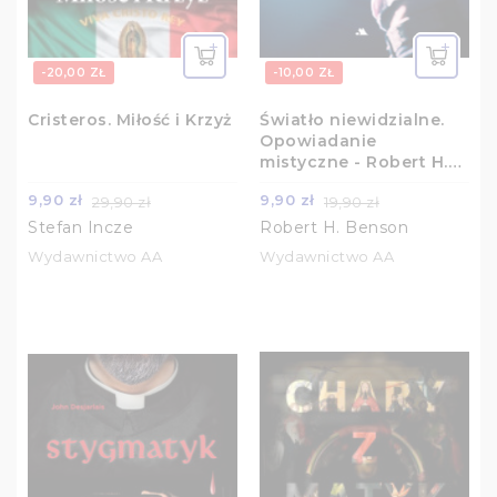
-20,00 ZŁ
-10,00 ZŁ
Cristeros. Miłość i Krzyż
Światło niewidzialne.
Opowiadanie
mistyczne - Robert H.
Benson
9,90 zł
9,90 zł
29,90 zł
19,90 zł
Stefan Incze
Robert H. Benson
Wydawnictwo AA
Wydawnictwo AA