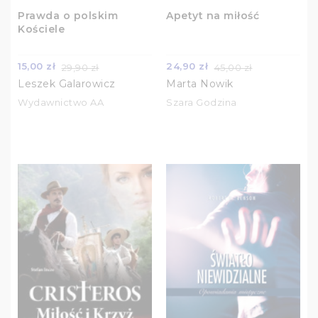
Prawda o polskim
Apetyt na miłość
Kościele
15,00 zł
24,90 zł
29,90 zł
45,00 zł
Leszek Galarowicz
Marta Nowik
Wydawnictwo AA
Szara Godzina