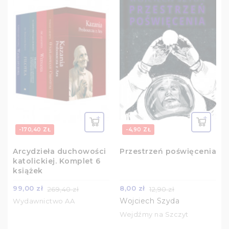
-170,40 ZŁ
-4,90 ZŁ
Arcydzieła duchowości
Przestrzeń poświęcenia
katolickiej. Komplet 6
książek
99,00 zł
8,00 zł
269,40 zł
12,90 zł
Wojciech Szyda
Wydawnictwo AA
Wejdźmy na Szczyt