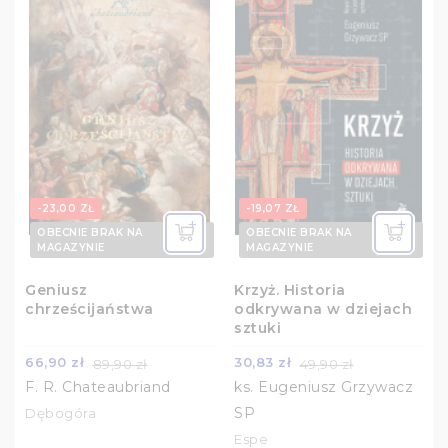
-23,00 ZŁ
-19,07 ZŁ
OBECNIE BRAK NA
OBECNIE BRAK NA
MAGAZYNIE
MAGAZYNIE
Geniusz
Krzyż. Historia
chrześcijaństwa
odkrywana w dziejach
sztuki
66,90 zł
30,83 zł
89,90 zł
49,90 zł
F. R. Chateaubriand
ks. Eugeniusz Grzywacz
SP
Dębogóra
Espe