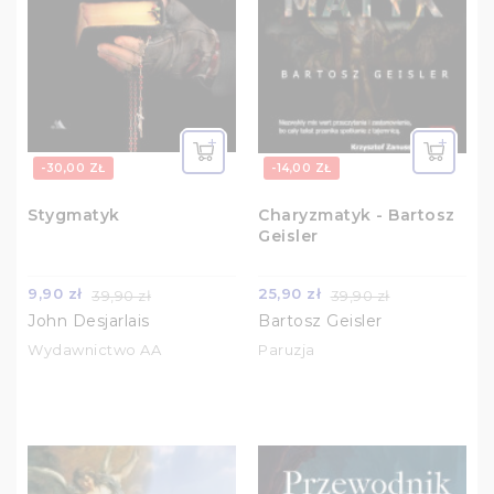
-30,00 ZŁ
-14,00 ZŁ
Stygmatyk
Charyzmatyk - Bartosz
Geisler
9,90 zł
25,90 zł
39,90 zł
39,90 zł
John Desjarlais
Bartosz Geisler
Wydawnictwo AA
Paruzja