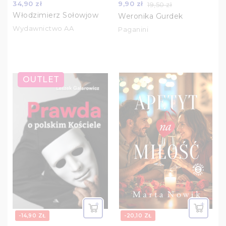
34,90 zł
9,90 zł
19,50 zł
Włodzimierz Sołowjow
Weronika Gurdek
Wydawnictwo AA
Paganini
OUTLET
-14,90 ZŁ
-20,10 ZŁ