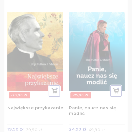
-20,00 ZŁ
-25,00 ZŁ
Największe przykazanie
Panie, naucz nas się
modlić
19,90 zł
24,90 zł
39,90 zł
49,90 zł