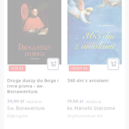
-5,10 ZŁ
-20,00 ZŁ
Droga duszy do Boga i
365 dni z aniołami
inne pisma - św.
Bonawentura
39,90 zł
19,90 zł
45,00 zł
39,90 zł
Św. Bonawentura
ks. Marcello Stanzione
Dębogóra
Wydawnictwo AA