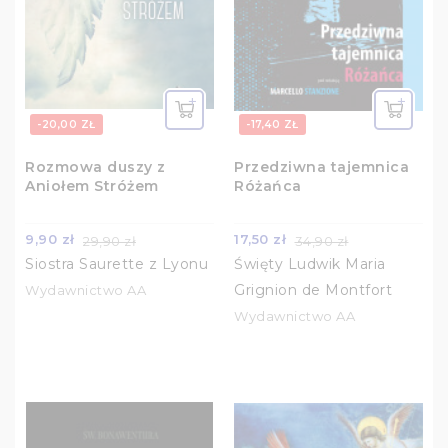
-20,00 ZŁ
-17,40 ZŁ
Rozmowa duszy z
Przedziwna tajemnica
Aniołem Stróżem
Różańca
9,90 zł
17,50 zł
29,90 zł
34,90 zł
Siostra Saurette z Lyonu
Święty Ludwik Maria
Grignion de Montfort
Wydawnictwo AA
Wydawnictwo AA