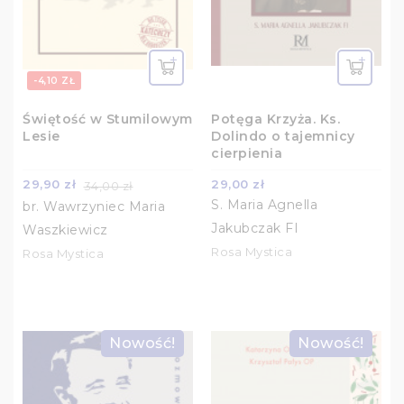
-4,10 ZŁ
Świętość w Stumilowym
Potęga Krzyża. Ks.
Lesie
Dolindo o tajemnicy
cierpienia
29,90 zł
29,00 zł
34,00 zł
S. Maria Agnella
br. Wawrzyniec Maria
Jakubczak FI
Waszkiewicz
Rosa Mystica
Rosa Mystica
Nowość!
Nowość!