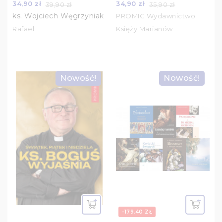
34,90 zł
34,90 zł
39,90 zł
35,90 zł
nadzieję i siłę
ks. Wojciech Węgrzyniak
PROMIC Wydawnictwo
Rafael
Księży Marianów
Nowość!
Nowość!
-179,40 ZŁ