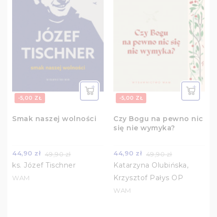
-5,00 ZŁ
-5,00 ZŁ
Smak naszej wolności
Czy Bogu na pewno nic
się nie wymyka?
44,90 zł
44,90 zł
49,90 zł
49,90 zł
ks. Józef Tischner
Katarzyna Olubińska,
Krzysztof Pałys OP
WAM
WAM