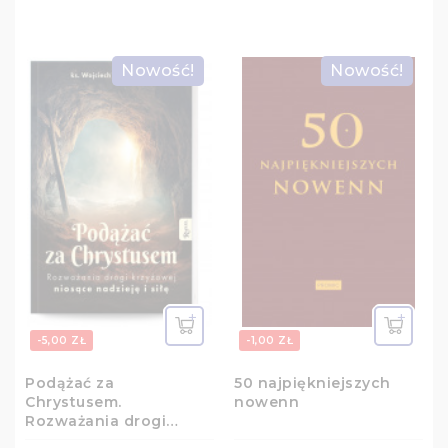
Nowość!
Nowość!
-5,00 ZŁ
-1,00 ZŁ
Podążać za
50 najpiękniejszych
Chrystusem.
nowenn
Rozważania drogi
krzyżowej niosące