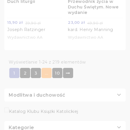
Duch liturgii
Przewodnik życia w
Duchu Świętym. Nowe
wydanie
15,90 zł
23,00 zł
39,90 zł
49,90 zł
Joseph Ratzinger
kard. Henry Manning
Wydawnictwo AA
Wydawnictwo AA
Wyświetlanie 1-24 z 219 elementów
1
2
3
…
10
Modlitwa i duchowość
Kategorie