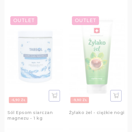
OUTLET
OUTLET
-6,90 ZŁ
-9,90 ZŁ
Sól Epsom siarczan
Żylako żel - ciężkie nogi
magnezu - 1 kg