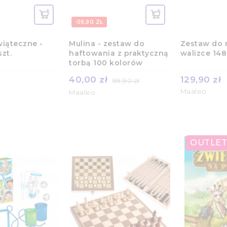
-59,90 ZŁ
wiąteczne -
Mulina - zestaw do
Zestaw do 
szt.
haftowania z praktyczną
walizce 148 
torbą 100 kolorów
40,00 zł
129,90 zł
99,90 zł
Maaleo
Maaleo
OUTLET