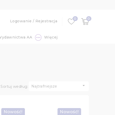
0
0
Logowanie
/
Rejestracja
Wydawnictwa AA
Więcej

Najtrafniejsze
Sortuj według:
Nowość!
Nowość!