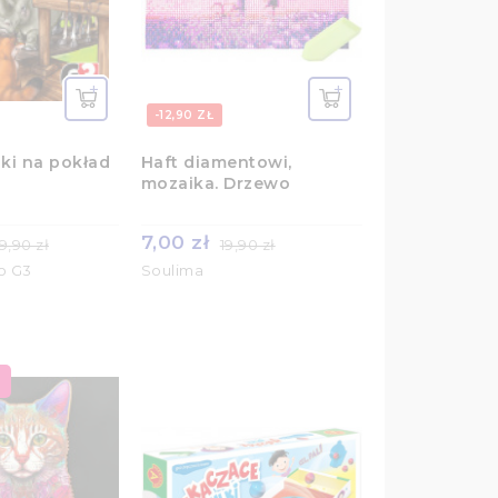
-12,90 ZŁ
ki na pokład
Haft diamentowi,
mozaika. Drzewo
7,00 zł
9,90 zł
19,90 zł
o G3
Soulima