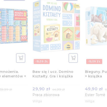
-15,09 ZŁ
-15,09 ZŁ
 mnożenia.
Baw się i ucz. Domino
Bieguny. Pu
0 elementów +
Kształty. Gra i książka
+ książka
29,90 zł
49,90 zł
59,99 zł
44,99 zł
6
Praca zbiorowa
Ester Tomè
Wilga
Wilga