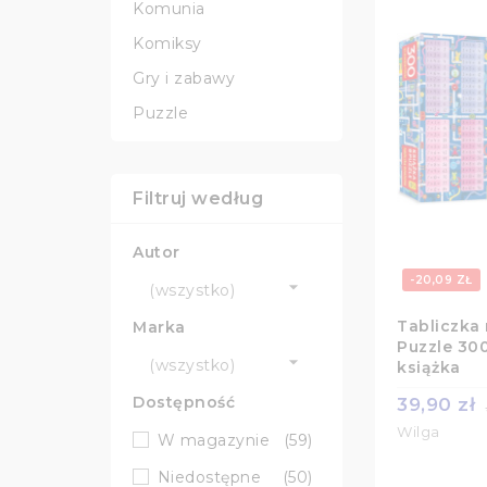
Komunia
Komiksy
Gry i zabawy
Puzzle
Filtruj według
Autor
-20,09 ZŁ

(wszystko)
Tabliczka
Marka
Puzzle 30

(wszystko)
książka
Dostępność
39,90 zł
Wilga
W magazynie
(59)
Niedostępne
(50)