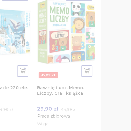
-15,09 ZŁ
zzle 220 ele.
Baw się i ucz. Memo.
Liczby. Gra i książka
29,90 zł
4,99 zł
44,99 zł
Praca zbiorowa
Wilga