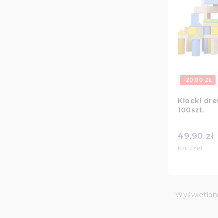
-20,00 ZŁ
Klocki dr
100szt.
49,90 zł
Kruzzel
Wyświetlan