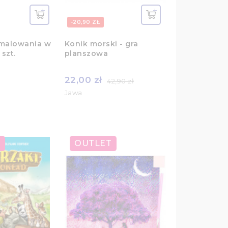
-20,90 ZŁ
malowania w
Konik morski - gra
szt.
planszowa
22,00 zł
42,90 zł
Jawa
OUTLET