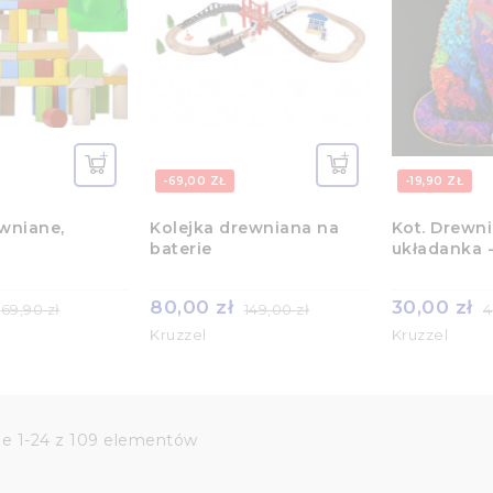
-69,00 ZŁ
-19,90 ZŁ
ewniane,
Kolejka drewniana na
Kot. Drewn
baterie
układanka -
80,00 zł
30,00 zł
69,90 zł
149,00 zł
4
Kruzzel
Kruzzel
ie 1-24 z 109 elementów