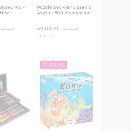
Ojciec Pio -
Puzzle Św. Franciszek z
ntów
Asyżu - 500 elementów
59,00 zł
39,00 zł
139,00 zł
Chrizzle
OUTLET