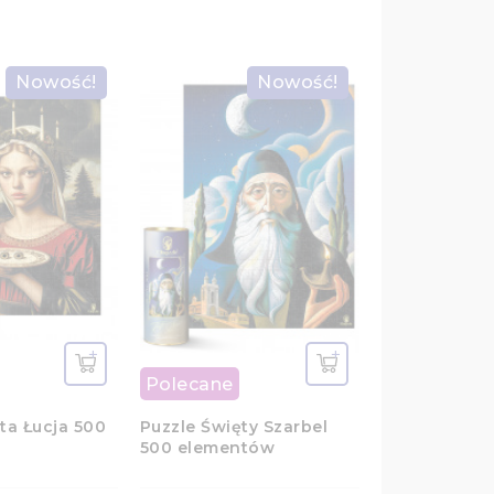
Nowość!
Nowość!
-80,00 ZŁ
Polecane
ta Łucja 500
Puzzle Święty Szarbel
500 elementów