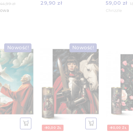
29,90 zł
59,00 zł
44,99 zł
1
rowa
Chrizzle
Nowość!
Nowość!
-80,00 ZŁ
-80,00 ZŁ