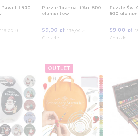
 Paweł II 500
Puzzle Joanna d’Arc 500
Puzzle Św. 
w
elementów
500 eleme
59,00 zł
59,00 zł
149,00 zł
139,00 zł
1
Chrizzle
Chrizzle
OUTLET