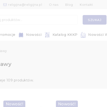
religijna@religijna.pl
O nas
Blog
Kontakt
SZUKAJ
romocje
Nowości
Katalog KKKP
Nowości 
bawy
bawy
ieje 109 produktów.
Nowość!
Nowość!