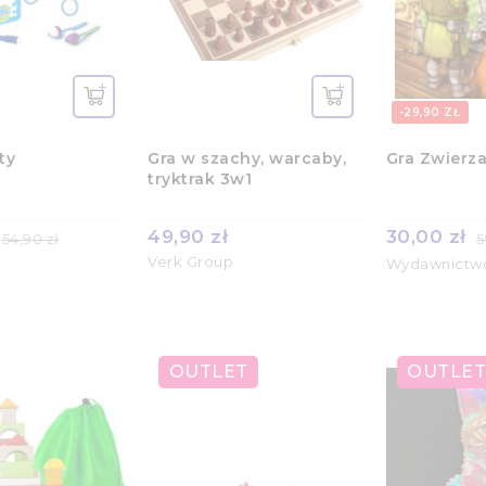
-29,90 ZŁ
ty
Gra w szachy, warcaby,
Gra Zwierza
tryktrak 3w1
49,90 zł
30,00 zł
54,90 zł
5
Verk Group
R
Wydawnictw
OUTLET
OUTLET