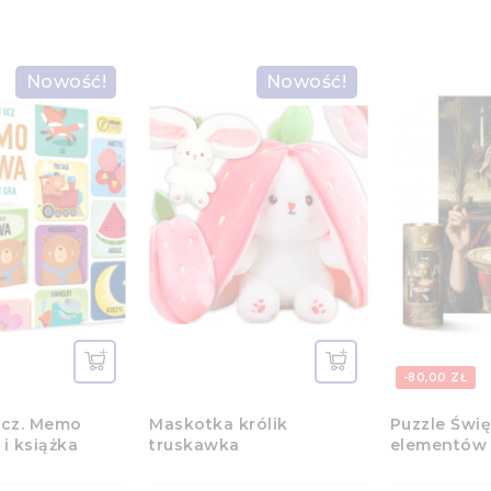
Nowość!
Nowość!
-80,00 ZŁ
ucz. Memo
Maskotka królik
Puzzle Świę
 i książka
truskawka
elementów