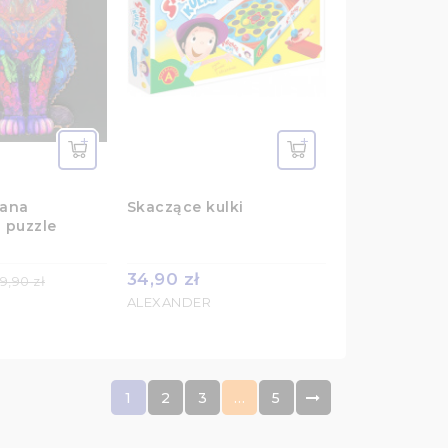
iana
Skaczące kulki
 puzzle
34,90 zł
9,90 zł
ALEXANDER
1
2
3
…
5