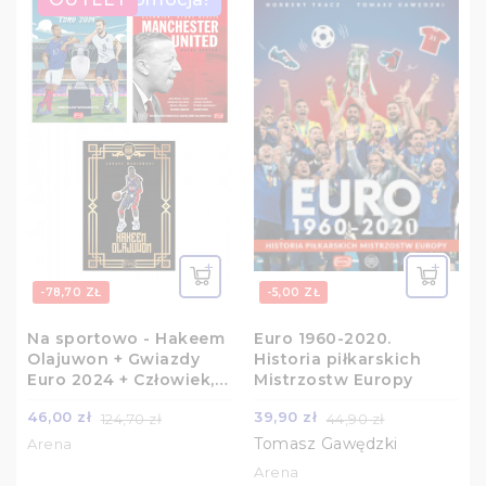
-78,70 ZŁ
-5,00 ZŁ
Na sportowo - Hakeem
Euro 1960-2020.
Olajuwon + Gwiazdy
Historia piłkarskich
Euro 2024 + Człowiek,
Mistrzostw Europy
który ocalił...
46,00 zł
39,90 zł
124,70 zł
44,90 zł
Tomasz Gawędzki
Arena
Arena