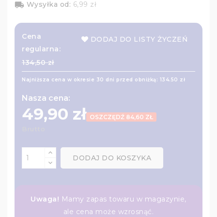
Wysyłka od:
6,99 zł
local_shipping
Cena
DODAJ DO LISTY ŻYCZEŃ
regularna:
134,50 zł
Najniższa cena w okresie 30 dni przed obniżką:
134.50 zł
Nasza cena:
49,90 zł
OSZCZĘDŹ 84,60 ZŁ
Brutto
DODAJ DO KOSZYKA
Uwaga!
Mamy zapas towaru w magazynie,
ale cena może wzrosnąć.