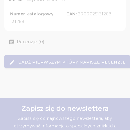
Numer katalogowy:
EAN:
2000025131268
131268
Recenzje (0)
BĄDŹ PIERWSZYM KTÓRY NAPISZE RECENZJĘ
Zapisz się do newslettera
Zapisz się do najnowszego newslettera, aby
otrzymywać informacje o specjalnych zniżkach.