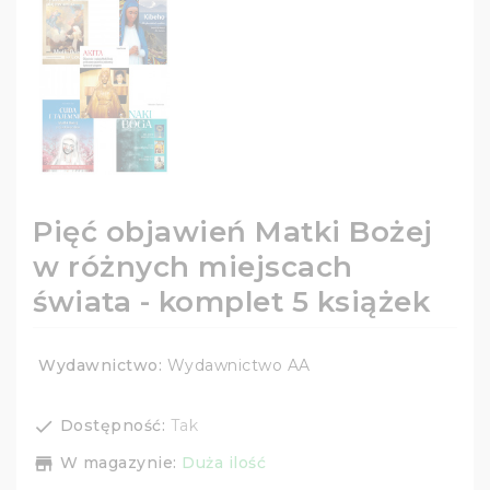
Pięć objawień Matki Bożej
w różnych miejscach
świata - komplet 5 książek
Wydawnictwo:
Wydawnictwo AA
Dostępność:
Tak
check
W magazynie:
Duża ilość
store_mall_directory