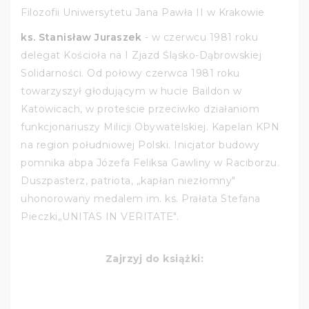
Filozofii Uniwersytetu Jana Pawła II w Krakowie
ks. Stanisław Juraszek
- w czerwcu 1981 roku
delegat Kościoła na I Zjazd Śląsko-Dąbrowskiej
Solidarności. Od połowy czerwca 1981 roku
towarzyszył głodującym w hucie Baildon w
Katowicach, w proteście przeciwko działaniom
funkcjonariuszy Milicji Obywatelskiej. Kapelan KPN
na region południowej Polski. Inicjator budowy
pomnika abpa Józefa Feliksa Gawliny w Raciborzu.
Duszpasterz, patriota, „kapłan niezłomny"
uhonorowany medalem im. ks. Prałata Stefana
Pieczki„UNITAS IN VERITATE".
Zajrzyj do książki: