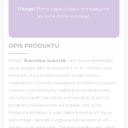
Uwaga!
Mamy zapas towaru w magazynie,
ale cena może wzrosnąć.
OPIS PRODUKTU
Ksiądz
Stanisław Juraszek
całe swoje kapłańskie
życie spędził jako duszpasterz, m.in. również jako
notariusz Kurii w Katowicach, dzięki czemu
znakomicie rozumie największe problemy naszych
czasów z perspektywy najbardziej podstawowej -
nie tylko parafii, ale także archidiecezji. A jest to
perspektywa kluczowa, bo prawie całe życie
religijne katolików, a więc także kwestia ich życia
wiecznego, na ogół rozgrywa się na terenie ich
parafii i w jej granicach. Dlatego niejako cała „góra"