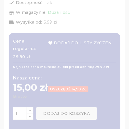
Dostępność:
Tak
check
W magazynie:
Duża ilość
store_mall_directory
Wysyłka od:
6,99 zł
local_shipping
Cena
DODAJ DO LISTY ŻYCZEŃ
regularna:
29,90 zł
Najniższa cena w okresie 30 dni przed obniżką:
29.90 zł
Nasza cena:
15,00 zł
OSZCZĘDŹ 14,90 ZŁ
Brutto
DODAJ DO KOSZYKA