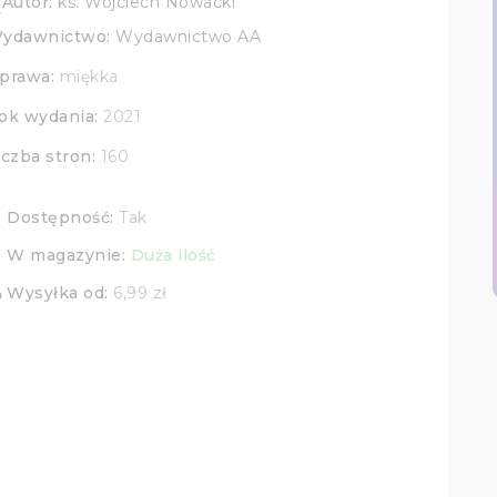
Autor:
ks. Wojciech Nowacki
ydawnictwo:
Wydawnictwo AA
prawa:
miękka
ok wydania:
2021
iczba stron:
160
Dostępność:
Tak
k
W magazynie:
Duża ilość
ry
Wysyłka od:
6,99 zł
ng