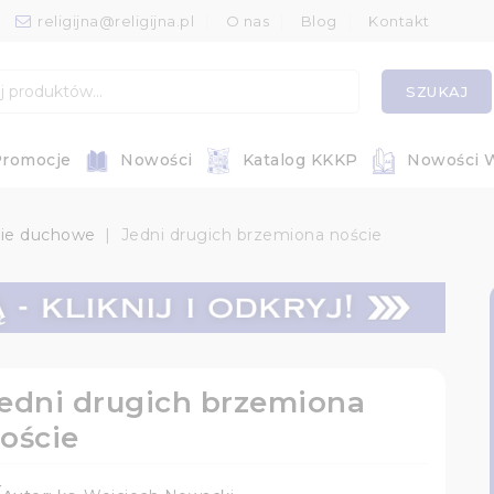
religijna@religijna.pl
O nas
Blog
Kontakt
SZUKAJ
romocje
Nowości
Katalog KKKP
Nowości 
ie duchowe
Jedni drugich brzemiona noście
edni drugich brzemiona
oście