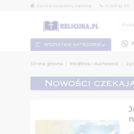
Zamów bezpłatny katalog
12 345 42 00
P
WSZYSTKIE KATEGORIE
Strona główna
Modlitwa i duchowość
Życ
J
n