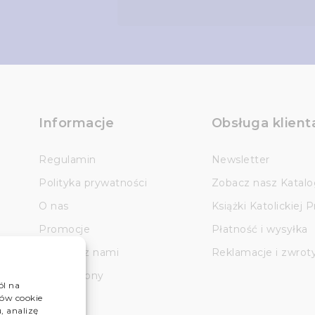
Informacje
Obsługa klient
Regulamin
Newsletter
Polityka prywatności
Zobacz nasz Katalo
O nas
Książki Katolickiej 
Promocje
Płatność i wysyłka
Kontakt z nami
Reklamacje i zwrot
Mapa strony
ól na
ów cookie
, analizę