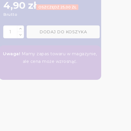
4,90 zł
OSZCZĘDŹ 25,00 ZŁ
Brutto
DODAJ DO KOSZYKA
Uwaga!
Mamy zapas towaru w magazynie,
ale cena może wzrosnąć.