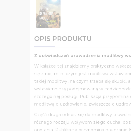
OPIS PRODUKTU
Z doświadczeń prowadzenia modlitwy wsta
W książce tej znajdziemy praktyczne wskaz
się z niej m.in. czym jest modlitwa wstawie
takiej modlitwy, na czym trzeba się skupić,
wstawienniczą podejmowaną w codzienności 
szczególnej posługi. Publikacja przypomina
modlitwą o uzdrowienie, zwłaszcza o uzdro
Część druga odnosi się do modlitwy o uwolni
różnego rodzaju wpływom złego ducha, dozna
opętania. Publikacja przypomina nauczanie 