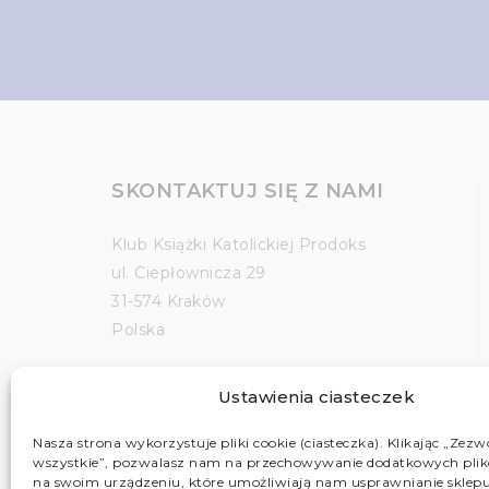
SKONTAKTUJ SIĘ Z NAMI
Klub Książki Katolickiej Prodoks
ul. Ciepłownicza 29
31-574 Kraków
Polska
religijna@religijna.pl
Ustawienia ciasteczek
12 345 42 00
Nasza strona wykorzystuje pliki cookie (ciasteczka). Klikając „Zezw
wszystkie”, pozwalasz nam na przechowywanie dodatkowych plik
Masz pytanie?
na swoim urządzeniu, które umożliwiają nam usprawnianie sklepu