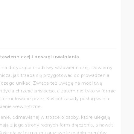
wienniczej i posługi uwalniania.
ania dotyczące modlitwy wstawienniczej. Dowiemy
nnicza, jak trzeba się przygotować do prowadzenia
 a czego unikać. Zwraca też uwagę na modlitwę
życia chrześcijańskiego, a zatem nie tyko w formie
 sformułowane przez Kościół zasady posługiwania
wienie wewnętrzne.
enie, odmawianej w trosce o osoby, które ulegają
ją z jego strony rożnych form dręczenia, a nawet
Kościoła w tej materii oraz syntezę dokumentów