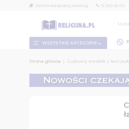
Zamów bezpłatny katalog
12 345 42 00
P
WSZYSTKIE KATEGORIE
Strona główna
Cudowny medalik z łańcuszki
C
ł