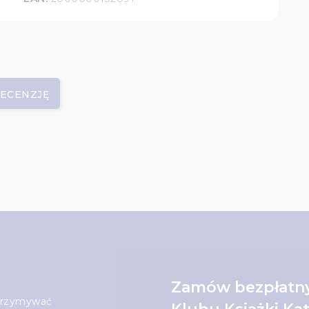
RECENZJĘ
Zamów bezpłatny
otrzymywać