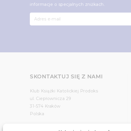
informacje o specjalnych zniżkach.
SKONTAKTUJ SIĘ Z NAMI
Klub Książki Katolickiej Prodoks
ul. Ciepłownicza 29
31-574 Kraków
Polska
religijna@religijna.pl