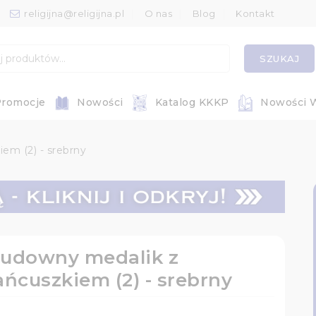
religijna@religijna.pl
O nas
Blog
Kontakt
SZUKAJ
romocje
Nowości
Katalog KKKP
Nowości 
em (2) - srebrny
udowny medalik z
ańcuszkiem (2) - srebrny