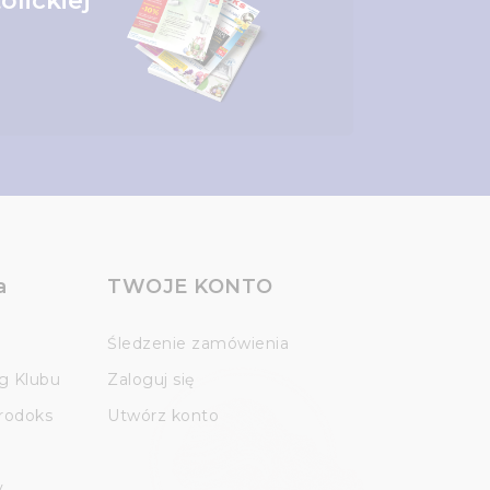
olickiej
a
TWOJE KONTO
Śledzenie zamówienia
g Klubu
Zaloguj się
Prodoks
Utwórz konto
y