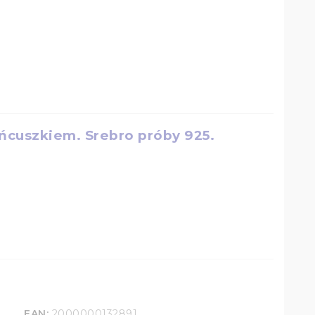
ńcuszkiem. Srebro próby 925.
EAN:
2000000132891