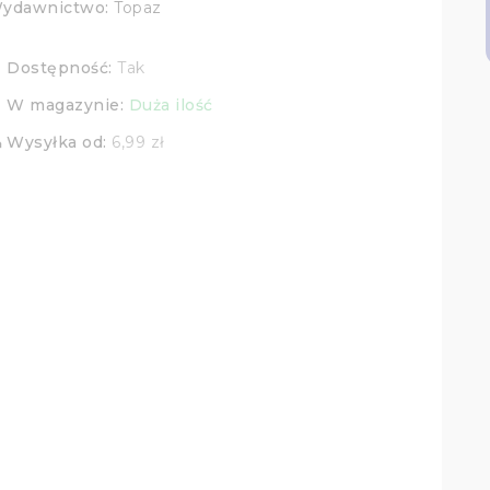
ydawnictwo:
Topaz
Dostępność:
Tak
k
W magazynie:
Duża ilość
ry
Wysyłka od:
6,99 zł
ng