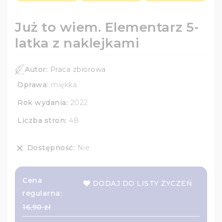
Już to wiem. Elementarz 5-
latka z naklejkami
Autor:
Praca zbiorowa
Oprawa:
miękka
Rok wydania:
2022
Liczba stron:
48
Dostępność:
Nie
clear
Cena
DODAJ DO LISTY ŻYCZEŃ
regularna:
16,90 zł