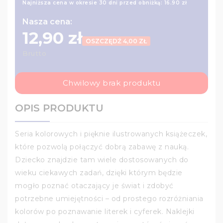
Najniższa cena w okresie 30 dni przed obniżką:
16.90 zł
Nasza cena:
12,90 zł
OSZCZĘDŹ 4,00 ZŁ
Brutto
Chwilowy brak produktu
OPIS PRODUKTU
Seria kolorowych i pięknie ilustrowanych książeczek,
które pozwolą połączyć dobrą zabawę z nauką.
Dziecko znajdzie tam wiele dostosowanych do
wieku ciekawych zadań, dzięki którym będzie
mogło poznać otaczający je świat i zdobyć
potrzebne umiejętności – od prostego rozróżniania
kolorów po poznawanie literek i cyferek. Naklejki