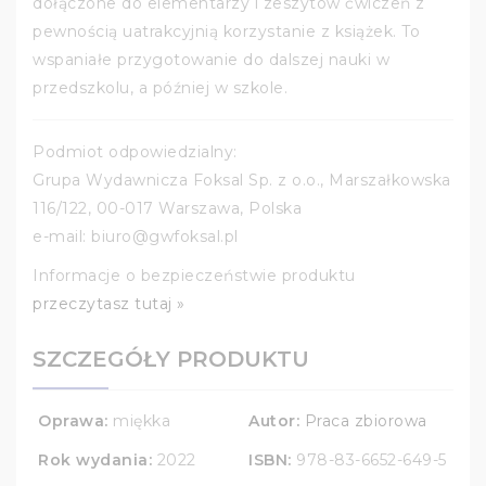
dołączone do elementarzy i zeszytów ćwiczeń z
pewnością uatrakcyjnią korzystanie z książek. To
wspaniałe przygotowanie do dalszej nauki w
przedszkolu, a później w szkole.
Podmiot odpowiedzialny:
Grupa Wydawnicza Foksal Sp. z o.o., Marszałkowska
116/122, 00-017 Warszawa, Polska
e-mail: biuro@gwfoksal.pl
Informacje o bezpieczeństwie produktu
przeczytasz tutaj »
SZCZEGÓŁY PRODUKTU
Oprawa:
miękka
Autor:
Praca zbiorowa
Rok wydania:
2022
ISBN:
978-83-6652-649-5