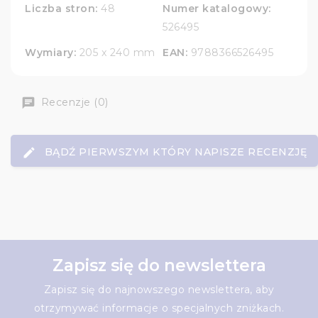
Liczba stron:
48
Numer katalogowy:
526495
Wymiary:
205 x 240 mm
EAN:
9788366526495
Recenzje (0)
BĄDŹ PIERWSZYM KTÓRY NAPISZE RECENZJĘ
Zapisz się do newslettera
Zapisz się do najnowszego newslettera, aby
otrzymywać informacje o specjalnych zniżkach.